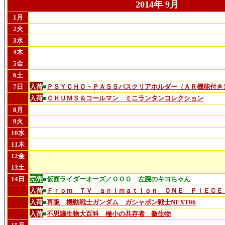
2014年 9月
1月
2火
3水
4木
5金
6土
7日
入荷
■
ＰＳＹＣＨＯ－ＰＡＳＳパスクリアホルダー（ＡＲ機能付き
入荷
■
ＣＨＵＭＳ＆コールマン ミニランタンコレクション
8月
9火
10水
11木
12金
13土
14日
完売
■仮面ライダーオーズ／ＯＯＯ 左腕のキヨちゃん
入荷
■
Ｆｒｏｍ ＴＶ ａｎｉｍａｔｉｏｎ ＯＮＥ ＰＩＥＣＥ
入荷
■
再販 機動戦士ガンダム ガシャポン戦士NEXT06
入荷
■
不思議生物大百科 極小の共存者 微生物