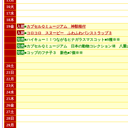
15月
16火
17水
18木
19金
入荷
■
カプセルＱミュージアム 神獣根付
入荷
■
コロコロ スヌーピー ふわふわパンストラップ３
完売
■ハイキュー！！つながるヒナガラスマスコット■9種※※
完売
■カプセルＱミュージアム 日本の動物コレクションⅦ 八重
完売
■コップのフチ子３ 新色■7個※※
20土
21日
22月
23火
24水
25木
26金
27土
28日
29月