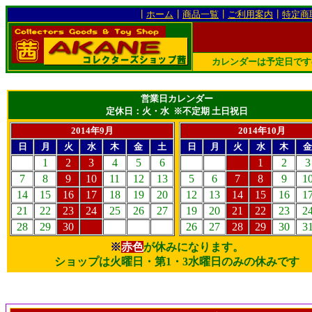
┃
ホーム
┃
商品一覧
┃
ご利用案内
┃
特定商
カレンダーは予定日です
営業日カレンダー
定休日：火・水 ※不定期 土日祝日
2014年9月
2014年10月
日
月
火
水
木
金
土
日
月
火
水
木
金
1
2
3
4
5
6
1
2
3
7
8
9
10
11
12
13
5
6
7
8
9
1
14
15
16
17
18
19
20
12
13
14
15
16
1
21
22
23
24
25
26
27
19
20
21
22
23
2
28
29
30
26
27
28
29
30
3
※
赤色
が休みになります。
ショップは火曜日・第1・3水曜日のみの休みです